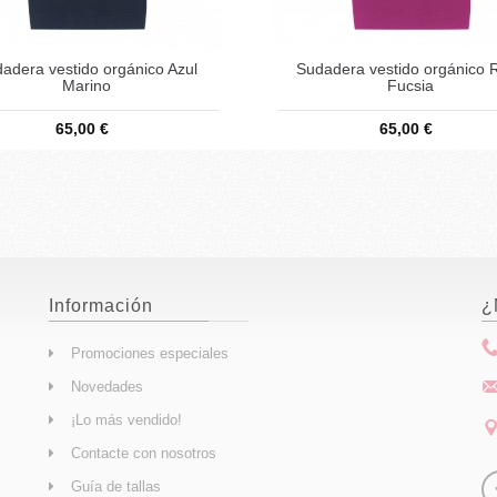
adera vestido orgánico Azul
Sudadera vestido orgánico 
Marino
Fucsia
65,00 €
65,00 €
Información
¿
Promociones especiales
Novedades
¡Lo más vendido!
Contacte con nosotros
Guía de tallas