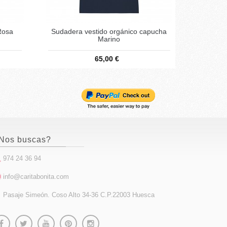
Rosa
Sudadera vestido orgánico capucha
Marino
65,00 €
Nos buscas?
974 24 36 94
info@caritabonita.com
Pasaje Simeón. Coso Alto 34-36 C.P.22003 Huesca