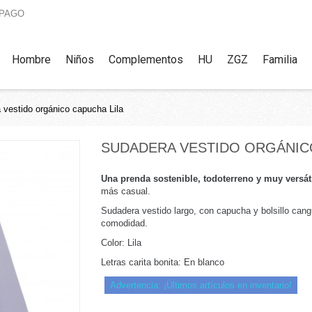
 PAGO
Hombre
Niños
Complementos
HU
ZGZ
Familia
 vestido orgánico capucha Lila
SUDADERA VESTIDO ORGÁNIC
Una
prenda sostenible, todoterreno y muy versát
más casual.
Sudadera vestido largo, con capucha y bolsillo cang
comodidad.
Color: Lila
Letras carita bonita: En blanco
Advertencia: ¡Últimos artículos en inventario!