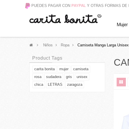
PUEDES PAGAR CON
PAYPAL
Y OTRAS FORMAS DE
Mujer
>
Niños
>
Ropa
>
Camiseta Manga Larga Unisex
Product Tags
CA
carita bonita
mujer
camiseta
rosa
sudadera
gris
unisex
chica
LETRAS
zaragoza