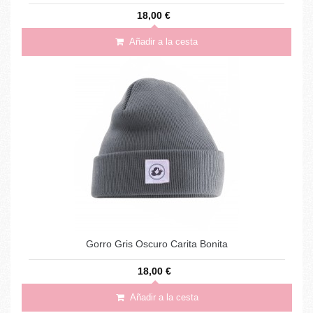
18,00 €
Añadir a la cesta
Gorro Gris Oscuro Carita Bonita
18,00 €
Añadir a la cesta