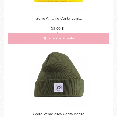
Gorro Amarillo Carita Bonita
18,00 €
Añadir a la cesta
Gorro Verde oliva Carita Bonita