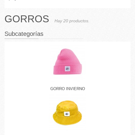
GORROS
Hay 20 productos.
Subcategorías
GORRO INVIERNO