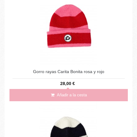
Gorro rayas Carita Bonita rosa y rojo
28,00 €
Añadir a la cesta