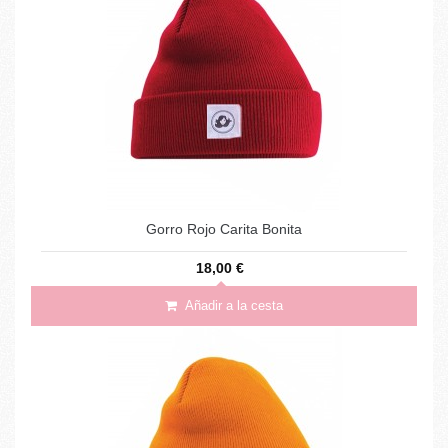
Gorro Rojo Carita Bonita
18,00 €
Añadir a la cesta