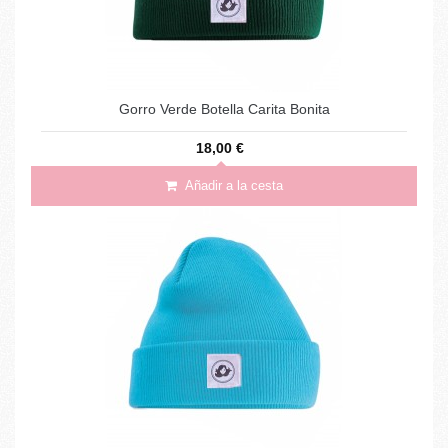
Gorro Verde Botella Carita Bonita
18,00 €
Añadir a la cesta