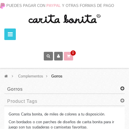
PUEDES PAGAR CON
PAYPAL
Y OTRAS FORMAS DE PAGO
0
>
Complementos
>
Gorros
Gorros
Product Tags
Gorros Carita bonita, de miles de colores a tu disposición.
Con bordados o con parches de diseños de carita bonita para ir
juego son tus sudaderas o camisetas favoritas.