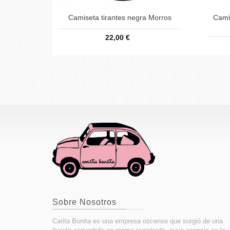
Camis
Camiseta tirantes negra Morros
22,00 €
Sobre Nosotros
Carita Bonita es una empresa oscense que surgió de una