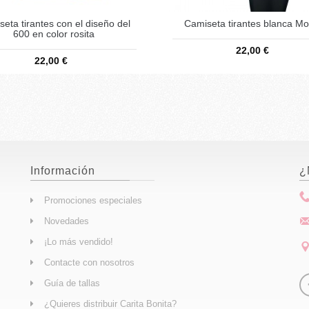
eta tirantes con el diseño del
Camiseta tirantes blanca Mo
600 en color rosita
22,00 €
22,00 €
Información
¿
Promociones especiales
Novedades
¡Lo más vendido!
Contacte con nosotros
Guía de tallas
¿Quieres distribuir Carita Bonita?