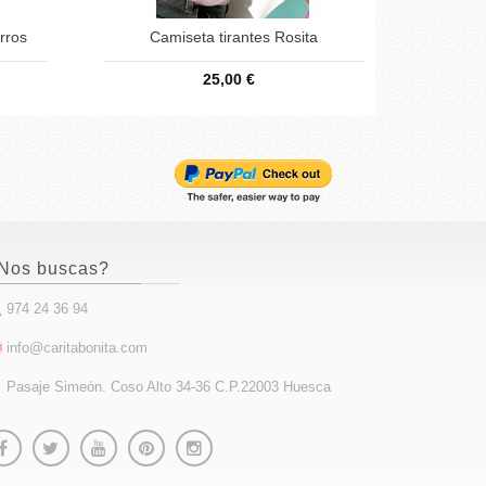
rros
Camiseta tirantes Rosita
25,00 €
Nos buscas?
974 24 36 94
info@caritabonita.com
Pasaje Simeón. Coso Alto 34-36 C.P.22003 Huesca